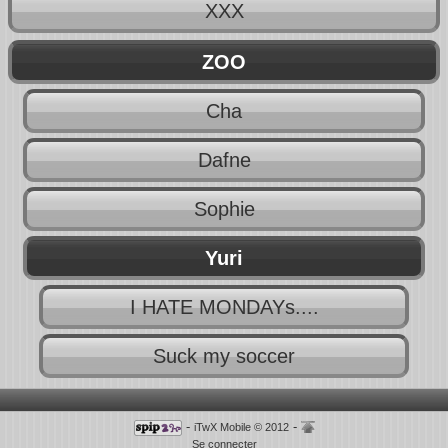
XXX
ZOO
Cha
Dafne
Sophie
Yuri
I HATE MONDAYs....
Suck my soccer
-
-
iTwX Mobile © 2012
Se connecter