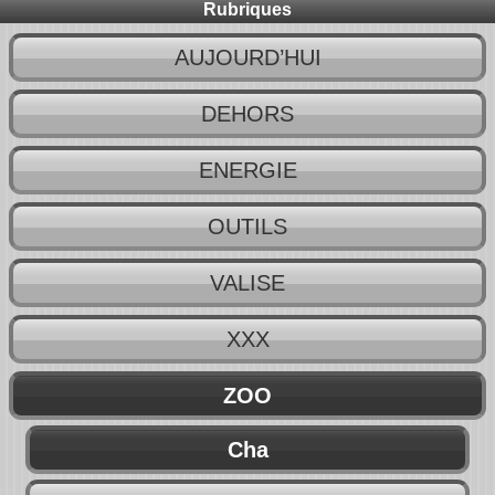
Rubriques
AUJOURD’HUI
DEHORS
ENERGIE
OUTILS
VALISE
XXX
ZOO
Cha