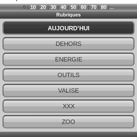
0
|
10
|
20
|
30
|
40
|
50
|
60
|
70
|
80
|
...
Rubriques
AUJOURD’HUI
DEHORS
ENERGIE
OUTILS
VALISE
XXX
ZOO