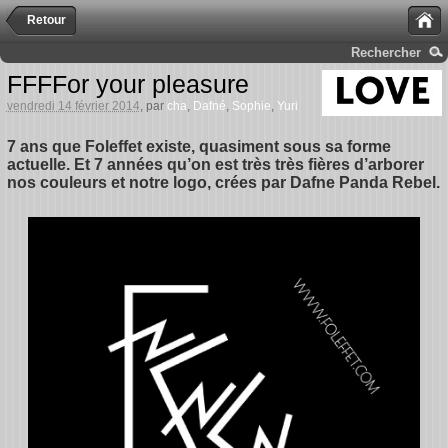
Retour
Rechercher
FFFFor your pleasure
vendredi 14 février 2014
, par
cha
,
Dafné
,
Sophie
,
Yuri
7 ans que Foleffet existe, quasiment sous sa forme
actuelle. Et 7 années qu’on est très très fières d’arborer
nos couleurs et notre logo, crées par Dafne Panda Rebel.