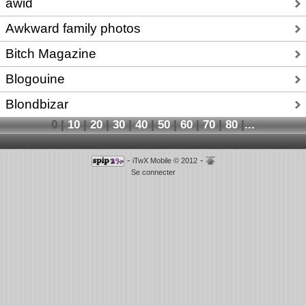
awid
Awkward family photos
Bitch Magazine
Blogouine
Blondbizar
0
|
10
|
20
|
30
|
40
|
50
|
60
|
70
|
80
|
...
-
-
iTwX Mobile © 2012
Se connecter