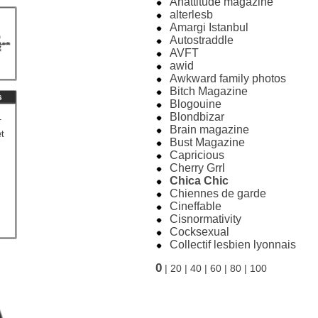
Anattitude magazine
alterlesb
Amargi Istanbul
Autostraddle
AVFT
awid
Awkward family photos
Bitch Magazine
s
Blogouine
Blondbizar
T
Brain magazine
t
Bust Magazine
Capricious
Cherry Grrl
Chica Chic
Chiennes de garde
Cineffable
Cisnormativity
Cocksexual
Collectif lesbien lyonnais
0
|
20
|
40
|
60
|
80
|
100