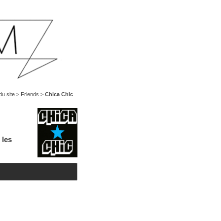
du site
>
Friends
>
Chica Chic
 les