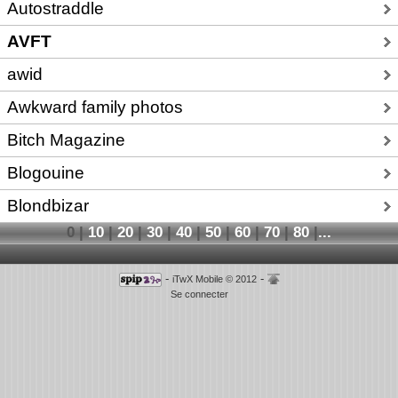
Autostraddle
AVFT
awid
Awkward family photos
Bitch Magazine
Blogouine
Blondbizar
0
|
10
|
20
|
30
|
40
|
50
|
60
|
70
|
80
|
...
-
-
iTwX Mobile © 2012
Se connecter