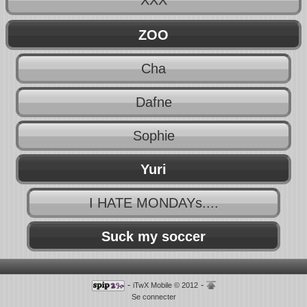
ZOO
Cha
Dafne
Sophie
Yuri
I HATE MONDAYs....
Suck my soccer
-
-
iTwX Mobile © 2012
Se connecter