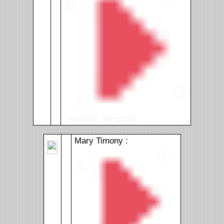
Feminist Terrorists
Mary Timony :