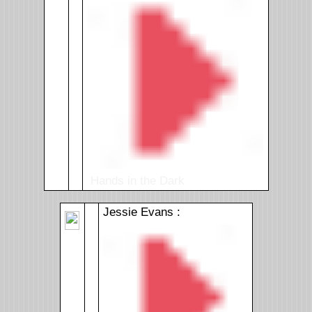
Hands in the Dark
Jessie Evans :