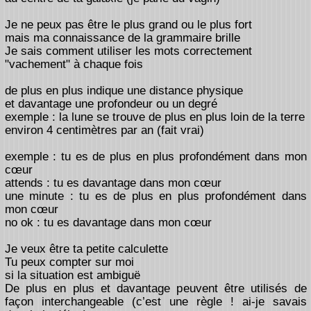
Je ne peux pas être le plus grand ou le plus fort
mais ma connaissance de la grammaire brille
Je sais comment utiliser les mots correctement
"vachement" à chaque fois
de plus en plus indique une distance physique
et davantage une profondeur ou un degré
exemple : la lune se trouve de plus en plus loin de la terre
environ 4 centimètres par an (fait vrai)
exemple : tu es de plus en plus profondément dans mon
cœur
attends : tu es davantage dans mon cœur
une minute : tu es de plus en plus profondément dans
mon cœur
no ok : tu es davantage dans mon cœur
Je veux être ta petite calculette
Tu peux compter sur moi
si la situation est ambiguë
De plus en plus et davantage peuvent être utilisés de
façon interchangeable (c’est une règle ! ai-je savais