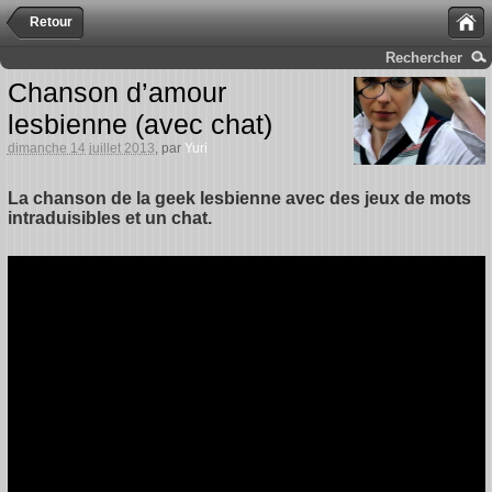
Retour
Rechercher
Chanson d’amour
lesbienne (avec chat)
dimanche 14 juillet 2013
, par
Yuri
La chanson de la geek lesbienne avec des jeux de mots
intraduisibles et un chat.