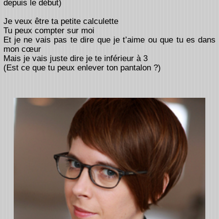
depuis le début)
Je veux être ta petite calculette
Tu peux compter sur moi
Et je ne vais pas te dire que je t’aime ou que tu es dans
mon cœur
Mais je vais juste dire je te inférieur à 3
(Est ce que tu peux enlever ton pantalon ?)