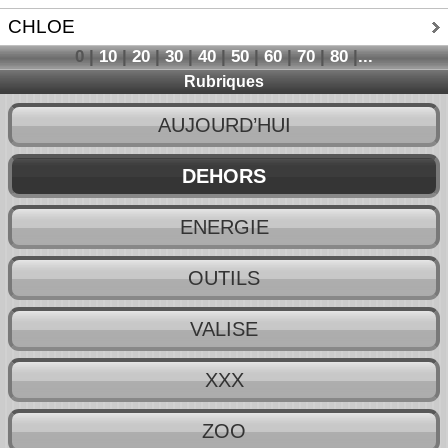
CHLOE
0
|
10
|
20
|
30
|
40
|
50
|
60
|
70
|
80
|
...
Rubriques
AUJOURD’HUI
DEHORS
ENERGIE
OUTILS
VALISE
XXX
ZOO