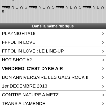
#### N E W S #### N E W S #### N E W S #### N E W
S
Dans la même rubrique
PLAYNIGHT#16
FFFOL IN LOVE
FFFOL IN LOVE : LE LINE-UP
HOT SHOT #2
VENDREDI C’EST DYKE AIR
BON ANNIVERSAIRE LES GALS ROCK !!
1er DECEMBRE 2013
CONTRE NATURE A METZ
TRANS A L’AMENDE