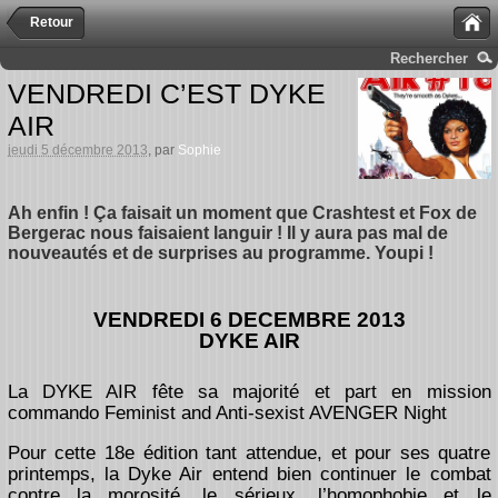
Retour
Rechercher
VENDREDI C’EST DYKE
AIR
jeudi 5 décembre 2013
, par
Sophie
Ah enfin ! Ça faisait un moment que Crashtest et Fox de
Bergerac nous faisaient languir ! Il y aura pas mal de
nouveautés et de surprises au programme. Youpi !
VENDREDI 6 DECEMBRE 2013
DYKE AIR
La DYKE AIR fête sa majorité et part en mission
commando Feminist and Anti-sexist AVENGER Night
Pour cette 18e édition tant attendue, et pour ses quatre
printemps, la Dyke Air entend bien continuer le combat
contre la morosité, le sérieux, l’homophobie et le