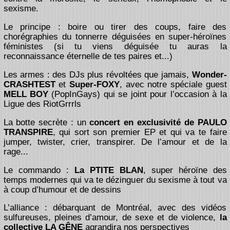
sexisme.
Le principe : boire ou tirer des coups, faire des
chorégraphies du tonnerre déguisées en super-héroïnes
féministes (si tu viens déguisée tu auras la
reconnaissance éternelle de tes paires et...)
Les armes : des DJs plus révoltées que jamais,
Wonder-
CRASHTEST
et
Super-FOXY
, avec notre spéciale guest
MELL BOY
(PopInGays) qui se joint pour l’occasion à la
Ligue des RiotGrrrls
La botte secrète : un
concert en exclusivité de PAULO
TRANSPIRE
, qui sort son premier EP et qui va te faire
jumper, twister, crier, transpirer. De l’amour et de la
rage...
Le commando :
La PTITE BLAN
, super héroïne des
temps modernes qui va te dézinguer du sexisme à tout va
à coup d’humour et de dessins
L’alliance : débarquant de Montréal, avec des vidéos
sulfureuses, pleines d’amour, de sexe et de violence,
la
collective LA GÊNE
agrandira nos perspectives