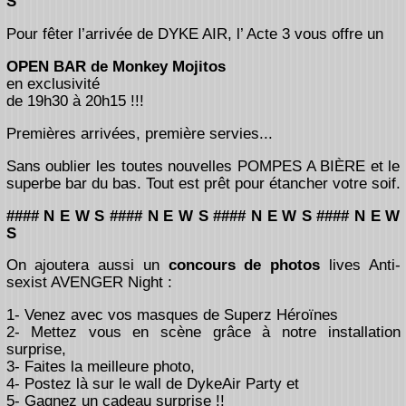
S
Pour fêter l’arrivée de DYKE AIR, l’ Acte 3 vous offre un
OPEN BAR de Monkey Mojitos
en exclusivité
de 19h30 à 20h15 !!!
Premières arrivées, première servies...
Sans oublier les toutes nouvelles POMPES A BIÈRE et le
superbe bar du bas. Tout est prêt pour étancher votre soif.
#### N E W S #### N E W S #### N E W S #### N E W
S
On ajoutera aussi un
concours de photos
lives Anti-
sexist AVENGER Night :
1- Venez avec vos masques de Superz Héroïnes
2- Mettez vous en scène grâce à notre installation
surprise,
3- Faites la meilleure photo,
4- Postez là sur le wall de DykeAir Party et
5- Gagnez un cadeau surprise !!